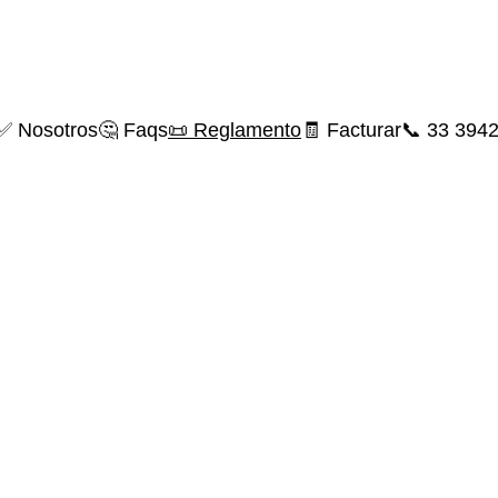
✅ Nosotros
🤔 Faqs
📜 Reglamento
🧾 Facturar
📞 33 394